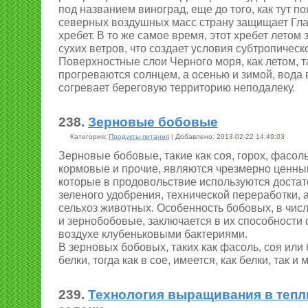
под названием виноград, еще до того, как тут п
северных воздушных масс страну защищает Гл
хребет. В то же самое время, этот хребет летом
сухих ветров, что создает условия субтропическ
Поверхностные слои Черного моря, как летом, т
прогреваются солнцем, а осенью и зимой, вода 
согревает береговую территорию неподалеку.
238.
Зерновые бобовые
Категория:
Продукты питания
| Добавлено: 2013-02-22 14:49:03
Зерновые бобовые, такие как соя, горох, фасоль
кормовые и прочие, являются чрезмерно ценны
которые в продовольствие используются доста
зеленого удобрения, технической переработки, 
сельхоз животных. Особенность бобовых, в чис
и зернобобовые, заключается в их способности 
воздухе клубеньковыми бактериями.
В зерновых бобовых, таких как фасоль, соя или
белки, тогда как в сое, имеется, как белки, так и 
239.
Технология выращивания в тепл