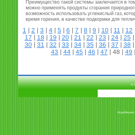
Преимущество такой системы заключается в том,
можно применять продукты сгорания природного
возможность использовать углекислый газ, кот
время горения, в качестве подкормки для тепли
1
|
2
|
3
|
4
|
5
|
6
|
7
|
8
|
9
|
10
|
11
|
12
17
|
18
|
19
|
20
|
21
|
22
|
23
|
24
|
25
30
|
31
|
32
|
33
|
34
|
35
|
36
|
37
|
38
43
|
44
|
45
|
46
|
47
| 48 |
49
© 
Агробизнес 