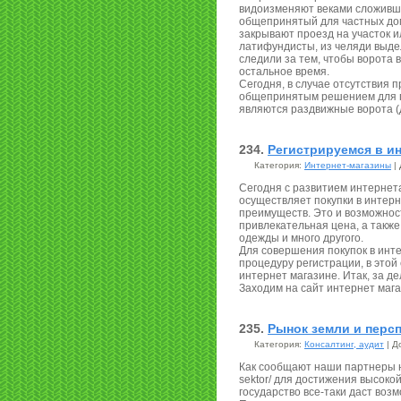
видоизменяют веками сложивш
общепринятый для частных дом
закрывают проезд на участок и
латифундисты, из челяди выде
следили за тем, чтобы ворота 
остальное время.
Сегодня, в случае отсутствия 
общепринятым решением для п
являются раздвижные ворота (
234.
Регистрируемся в ин
Категория:
Интернет-магазины
| 
Сегодня с развитием интернет
осуществляет покупки в интерн
преимуществ. Это и возможност
привлекательная цена, а такж
одежды и много другого.
Для совершения покупок в инт
процедуру регистрации, в этой
интернет магазине. Итак, за де
Заходим на сайт интернет мага
235.
Рынок земли и перс
Категория:
Консалтинг, аудит
| Д
Как сообщают наши партнеры на 
sektor/ для достижения высоко
государство все-таки даст воз