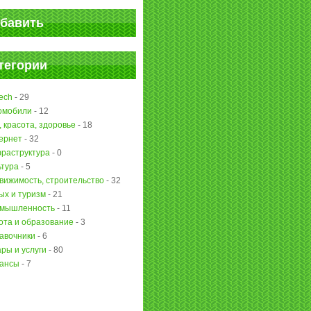
бавить
тегории
ech
-
29
омобили
-
12
, красота, здоровье
-
18
ернет
-
32
раструктура
-
0
ьтура
-
5
вижимость, строительство
-
32
ых и туризм
-
21
мышленность
-
11
ота и образование
-
3
авочники
-
6
ары и услуги
-
80
ансы
-
7