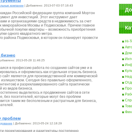
струменты
ельные компании
| Добавлено: 2013-07-03 07:16:43
До
граждан Российской федерации группа компаний Мортон
умент для инвестиций. Этот инструмент дает
ами и организациями средств в недвижимость за счет
х микрорайонов Москвы и Подмосковья. Причем главное
Ка
обычной покупки квартиры – возможность приобретения
упки одного квадратного метра.
го района Подмосковья, в котором он планирует провести
Hi-T
Авт
Дом
 бизнес
Инт
Добавлено: 2013-05-28 11:46:25
Инф
яся в профессию работа по созданию сайтов уже и в
Кул
ровалась и оформилась как отдельная отрасль бизнеса.
то сайт является для производственной или коммерческой
Нед
 излишеством. Сегодня без правильно оформленного,
Отд
нтентом) и разрекламированного сайта практически
 из видов бизнеса.
Про
постепенно выделилось и продвижение сайтов в сети
Раб
бе, без посетителей, которые могут без проблем
Спр
овится таким же бесполезным и растратным для бизнеса,
пателей.
Тов
Фин
» проблем
дование
| Добавлено: 2013-05-24 12:18:29
ти проектирования и рахитектуры постепенно