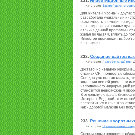
231.
Инвестиционные ин
Категория:
Застройщики, строит
Для жителей Москвы и других 
разработала уникальный инстр
возможность вложения граждан
инвестирования в жилье лучши
отличие данной программы от 
жилья по частям, вплоть до пок
Инвестор производит выбор то
инвестиции.
232.
Создание сайтов как
Категория:
Разработка сайтов
| 
Достаточно недавно оформивша
странах СНГ полностью сформи
Сегодня уже нельзя сказать, ч
компании некоей роскошью или
наполненного информацией (ко
становится невозможным любой
В отдельную отрасль бизнеса 
Интернет. Ведь сайт сам по се
превратиться в клиентов, стан
как и дорогой магазин без поку
233.
Решение «воротных
Категория:
Промышленное обору
Современные решения в облас