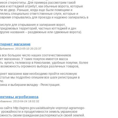
иеся стереотипы. Для примера рассмотрим такой
ов и коттеджей атрибут, как обычные ворота, которые
ли во двор. Раньше, когда еще были помещики и
лялись специально ответственные слуги, которые и
вовремя открывались для проезда и надежно запирались в
прислуги для открывания и запирания ворот,
ридомовых территорий, частных коттеджей и дач
другие названия – раздвижные или сдвижные ворота).
тернет магазине
Добавлено: 2013-05-10 20:23:37
а все большее число наших соотечественников
ет магазинах. У таких покупок имеется масса
ь купить телевизор в Николаеве, удобные покупки, более
е возможность огромного выбора различных товаров,
ернет магазине вам необходимо пройти несложную
 статье мы подробно опишем все шаги регистрации в
ло.
зина и выбираем вкладку - Регистрация.
пективы агробизнеса
обавлено: 2013-04-24 18:02:32
сайте http://agrex.gov.ua/aktualnyie-voprosyi-agrarnogo-
й урожайности и продуктивности земель украинское
можность своим гражданам распоряжаться своей землей.