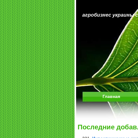
агробизнес украины 
Главная
Последние добав