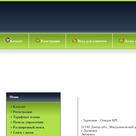
Каталог
Регистрация
Вход для клиентов
Доска 
Меню
Каталог
ОЛИМПЕКС-АГРО
Регистрация
Тарифные планы
- Зерновые - Откорм КРС ...
Панель управления
51140 Днепр.обл., Магдалиновский р
Расширенный поиск
с.Лычковое
Связь с нами
Лычковое