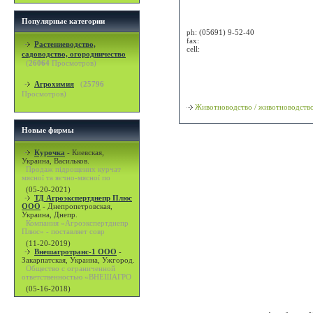
Attn:
Популярные категории
ph:
(05691) 9-52-40
fax:
Растениеводство,
cell:
садоводство, огородничество
(
26064
Просмотров)
Просмотр карты / маршрута
Агрохимия
(
25796
Классификация
Просмотров)
Животноводство / животноводств
Новые фирмы
Курочка
-
Киевская,
Украина, Васильков.
Продаж підрощених курчат
мясної та яєчно-мясної по
(05-20-2021)
ТД Агроэкспертднепр Плюс
ООО
-
Днепропетровская,
Украина, Днепр.
Компания «Агроэкспертднепр
Плюс» - поставляет совр
(11-20-2019)
Внешагротранс-1 ООО
-
Закарпатская, Украина, Ужгород.
Общество с ограниченной
ответственностью «ВНЕШАГРО
(05-16-2018)