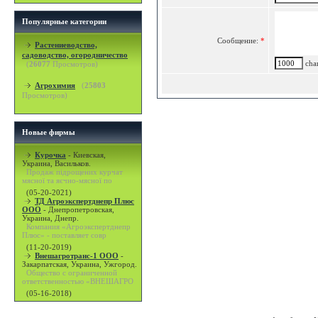
Популярные категории
Сообщение:
*
Растениеводство,
садоводство, огородничество
char
(
26077
Просмотров)
Агрохимия
(
25803
Просмотров)
Новые фирмы
Курочка
-
Киевская,
Украина, Васильков.
Продаж підрощених курчат
мясної та яєчно-мясної по
(05-20-2021)
ТД Агроэкспертднепр Плюс
ООО
-
Днепропетровская,
Украина, Днепр.
Компания «Агроэкспертднепр
Плюс» - поставляет совр
(11-20-2019)
Внешагротранс-1 ООО
-
Закарпатская, Украина, Ужгород.
Общество с ограниченной
ответственностью «ВНЕШАГРО
(05-16-2018)