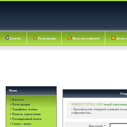
Каталог
Регистрация
Вход для клиентов
Доска 
Меню
Отпр
Каталог
Регистрация
PERFECT STYLE ООО
новый
обновленны
Тарифные планы
- Производство товарной упаковки из ка
гофрокартона...
Панель управления
Расширенный поиск
Связь с нами
Ваш email:
*