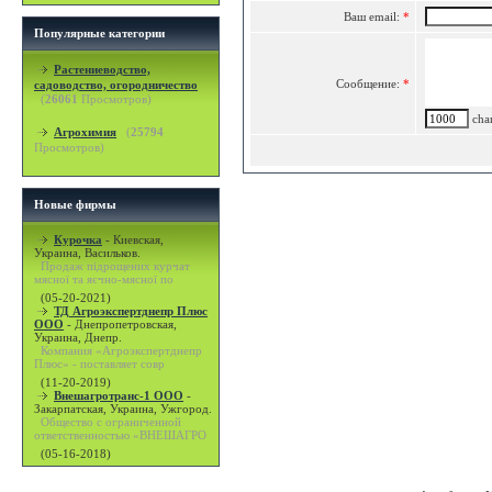
Ваш email:
*
Популярные категории
Растениеводство,
Сообщение:
*
садоводство, огородничество
(
26061
Просмотров)
char
Агрохимия
(
25794
Просмотров)
Новые фирмы
Курочка
-
Киевская,
Украина, Васильков.
Продаж підрощених курчат
мясної та яєчно-мясної по
(05-20-2021)
ТД Агроэкспертднепр Плюс
ООО
-
Днепропетровская,
Украина, Днепр.
Компания «Агроэкспертднепр
Плюс» - поставляет совр
(11-20-2019)
Внешагротранс-1 ООО
-
Закарпатская, Украина, Ужгород.
Общество с ограниченной
ответственностью «ВНЕШАГРО
(05-16-2018)