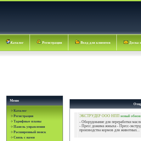
Каталог
Регистрация
Вход для клиентов
Доска 
Меню
Отпр
Каталог
Регистрация
ЭКСТРУДЕР ООО НПП
новый
обнов
Тарифные планы
- Оборудование для переработки масл
- Пресс дожима жмыха - Пресс-экстру
Панель управления
производства кормов для животных...
Расширенный поиск
Связь с нами