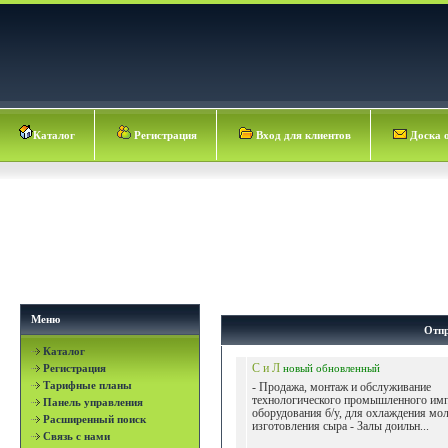
Каталог
Регистрация
Вход для клиентов
Доска 
Меню
Отпр
Каталог
Регистрация
С и Л
новый
обновленный
Тарифные планы
- Продажа, монтаж и обслуживание
технологического промышленного им
Панель управления
оборудования б/у, для охлаждения мол
Расширенный поиск
изготовления сыра - Залы доильн...
Связь с нами