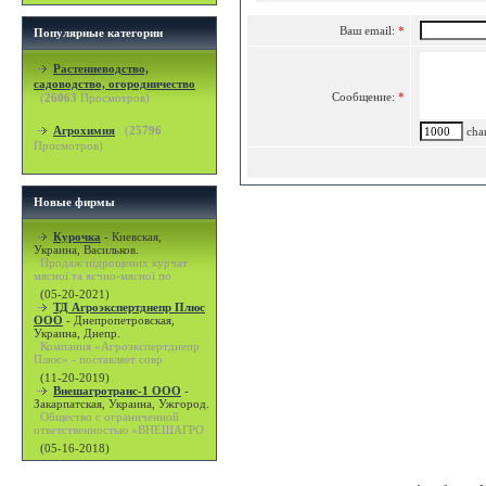
Ваш email:
*
Популярные категории
Растениеводство,
садоводство, огородничество
Сообщение:
*
(
26063
Просмотров)
Агрохимия
(
25796
char
Просмотров)
Новые фирмы
Курочка
-
Киевская,
Украина, Васильков.
Продаж підрощених курчат
мясної та яєчно-мясної по
(05-20-2021)
ТД Агроэкспертднепр Плюс
ООО
-
Днепропетровская,
Украина, Днепр.
Компания «Агроэкспертднепр
Плюс» - поставляет совр
(11-20-2019)
Внешагротранс-1 ООО
-
Закарпатская, Украина, Ужгород.
Общество с ограниченной
ответственностью «ВНЕШАГРО
(05-16-2018)