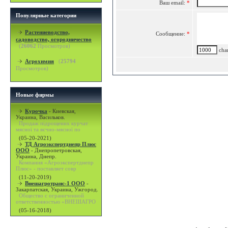
Ваш email:
*
Популярные категории
Растениеводство,
Сообщение:
*
садоводство, огородничество
(
26062
Просмотров)
char
Агрохимия
(
25794
Просмотров)
Новые фирмы
Курочка
-
Киевская,
Украина, Васильков.
Продаж підрощених курчат
мясної та яєчно-мясної по
(05-20-2021)
ТД Агроэкспертднепр Плюс
ООО
-
Днепропетровская,
Украина, Днепр.
Компания «Агроэкспертднепр
Плюс» - поставляет совр
(11-20-2019)
Внешагротранс-1 ООО
-
Закарпатская, Украина, Ужгород.
Общество с ограниченной
ответственностью «ВНЕШАГРО
(05-16-2018)