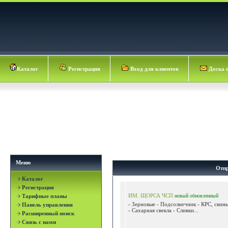
Каталог
Регистрация
Вход для клиентов
Доска 
Меню
Отпр
Каталог
Регистрация
ИМ. ЩОРСА ЧСП
Тарифные планы
новый
обновленный
- Зерновые - Подсолнечник - КРС, свин
Панель управления
- Сахарная свекла - Сливки...
Расширенный поиск
Связь с нами