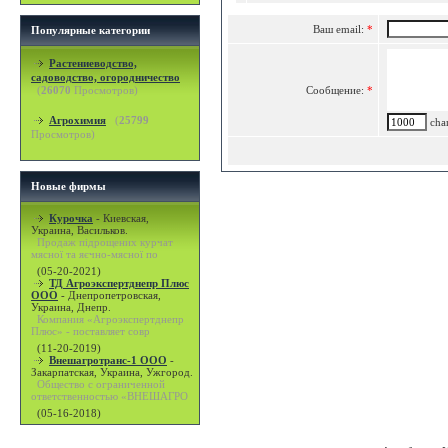
Ваш email:
*
Популярные категории
Растениеводство,
садоводство, огородничество
(
26070
Просмотров)
Сообщение:
*
Агрохимия
(
25799
char
Просмотров)
Новые фирмы
Курочка
-
Киевская,
Украина, Васильков.
Продаж підрощених курчат
мясної та яєчно-мясної по
(05-20-2021)
ТД Агроэкспертднепр Плюс
ООО
-
Днепропетровская,
Украина, Днепр.
Компания «Агроэкспертднепр
Плюс» - поставляет совр
(11-20-2019)
Внешагротранс-1 ООО
-
Закарпатская, Украина, Ужгород.
Общество с ограниченной
ответственностью «ВНЕШАГРО
(05-16-2018)