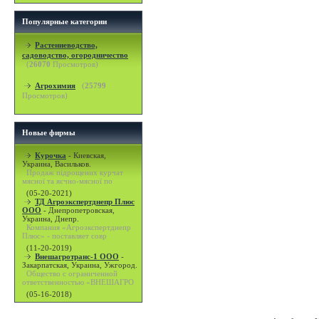
Популярные категории
Растениеводство,
садоводство, огородничество
(
26070
Просмотров)
Агрохимия
(
25799
Просмотров)
Новые фирмы
Курочка
-
Киевская,
Украина, Васильков.
Продаж підрощених курчат
мясної та яєчно-мясної по
(05-20-2021)
ТД Агроэкспертднепр Плюс
ООО
-
Днепропетровская,
Украина, Днепр.
Компания «Агроэкспертднепр
Плюс» - поставляет совр
(11-20-2019)
Внешагротранс-1 ООО
-
Закарпатская, Украина, Ужгород.
Общество с ограниченной
ответственностью «ВНЕШАГРО
(05-16-2018)