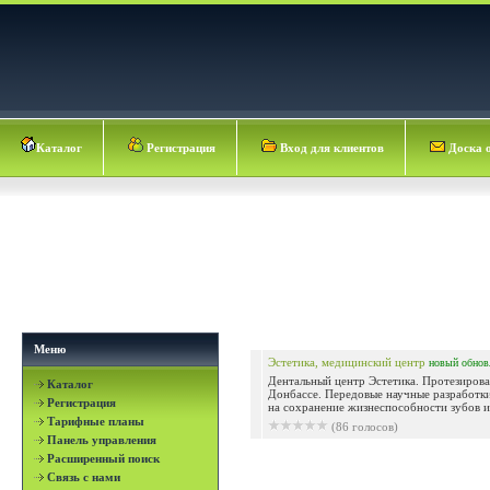
Каталог
Регистрация
Вход для клиентов
Доска 
Меню
Эстетика, медицинский центр
новый
обнов
Дентальный центр Эстетика. Протезирова
Каталог
Донбассе. Передовые научные разработк
Регистрация
на сохранение жизнеспособности зубов и 
Тарифные планы
(86 голосов)
Панель управления
Расширенный поиск
Связь с нами