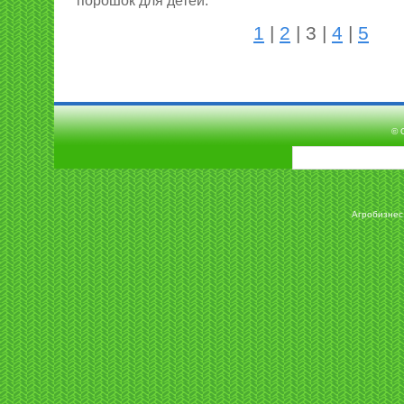
порошок для детей.
1
|
2
| 3 |
4
|
5
© 
Агробизнес 