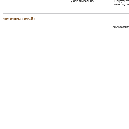
Дополнительно:
Погрузите
опыт кур
комбикорма фидлайф
Сельскохозяйс