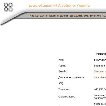
доска объявлений Агробизнес Украины
Главная сайта
|
Главная доски
|
Добавить объявление
|
Пр
Регист
Имя:
SMOKES
Город:
Варшава
Емайл:
Отправит
Домашняя страничка:
https://s
ICQ:
Телефон:
+48 790 8
Кальяны, 
Организация:
вашего 
У нас вы 