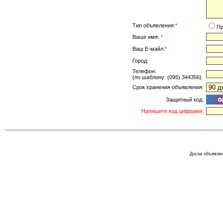
Тип объявления:
*
П
Ваше имя:
*
Ваш Е-майл:
*
Город:
Телефон:
(по шаблону: (095) 344356)
Срок хранения объявления:
Защитный код:
Напишите код цифрами:
Доска объявлен