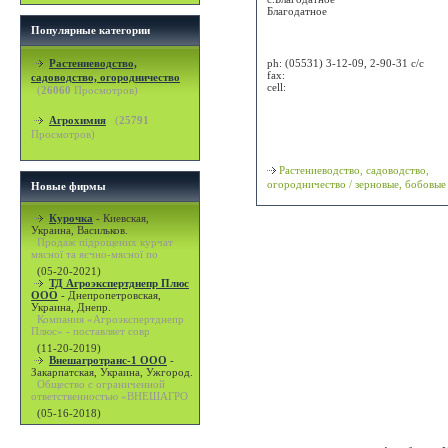
Благодатное
Популярные категории
Attn:
Растениеводство,
ph:
(05531) 3-12-09, 2-90-31 с/с
fax:
садоводство, огородничество
cell:
(
26060
Просмотров)
Просмотр карты / маршрута
Агрохимия
(
25791
Просмотров)
Классификация
Растениеводство, садоводство,
огородничество / зерновые, бобовые
Новые фирмы
Курочка
-
Киевская,
Украина, Васильков.
Продаж підрощених курчат
мясної та яєчно-мясної по
(05-20-2021)
ТД Агроэкспертднепр Плюс
ООО
-
Днепропетровская,
Украина, Днепр.
Компания «Агроэкспертднепр
Плюс» - поставляет совр
(11-20-2019)
Внешагротранс-1 ООО
-
Закарпатская, Украина, Ужгород.
Общество с ограниченной
ответственностью «ВНЕШАГРО
(05-16-2018)