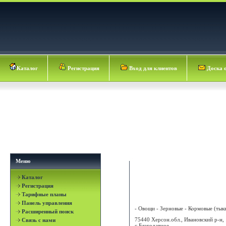
Каталог
Регистрация
Вход для клиентов
Доска 
Меню
Каталог
САН И САН МАРИУПОЛЬ 
Регистрация
ООО
Тарифные планы
Панель управления
- Овощи - Зерновые - Кормовые (тыква
Расширенный поиск
75440 Херсон.обл., Ивановский р-н,
Связь с нами
с.Благодатное