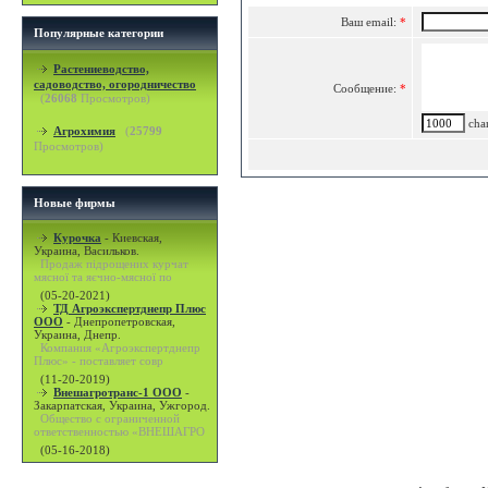
Ваш email:
*
Популярные категории
Растениеводство,
садоводство, огородничество
Сообщение:
*
(
26068
Просмотров)
char
Агрохимия
(
25799
Просмотров)
Новые фирмы
Курочка
-
Киевская,
Украина, Васильков.
Продаж підрощених курчат
мясної та яєчно-мясної по
(05-20-2021)
ТД Агроэкспертднепр Плюс
ООО
-
Днепропетровская,
Украина, Днепр.
Компания «Агроэкспертднепр
Плюс» - поставляет совр
(11-20-2019)
Внешагротранс-1 ООО
-
Закарпатская, Украина, Ужгород.
Общество с ограниченной
ответственностью «ВНЕШАГРО
(05-16-2018)