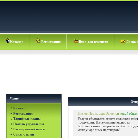
Каталог
Регистрация
Вход для клиентов
Доска 
Меню
Отпр
Каталог
Регистрация
Бизнес Промоушн Эдженси
новый
обнов
Тарифные планы
Услуги сбытового агента сельскохозяйс
продукции. Налаживание экспорта.
Панель управления
Компания имеет запросы на сбыт проду
Расширенный поиск
международных партнеров!...
Связь с нами