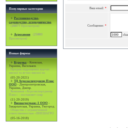
Ваш email:
*
Популярные категории
Растениеводство,
садоводство, огородничество
Сообщение:
*
(
26077
Просмотров)
Агрохимия
(
25803
char
Просмотров)
Новые фирмы
Курочка
-
Киевская,
Украина, Васильков.
Продаж підрощених курчат
мясної та яєчно-мясної по
(05-20-2021)
ТД Агроэкспертднепр Плюс
ООО
-
Днепропетровская,
Украина, Днепр.
Компания «Агроэкспертднепр
Плюс» - поставляет совр
(11-20-2019)
Внешагротранс-1 ООО
-
Закарпатская, Украина, Ужгород.
Общество с ограниченной
ответственностью «ВНЕШАГРО
(05-16-2018)