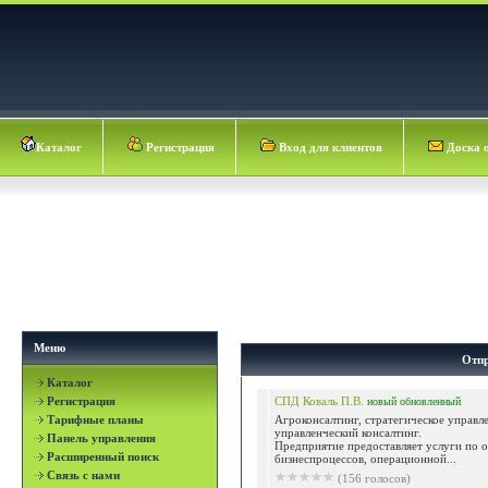
Каталог
Регистрация
Вход для клиентов
Доска 
Меню
Отпр
Каталог
Регистрация
СПД Коваль П.В.
новый
обновленный
Тарифные планы
Агроконсалтинг, стратегическое управл
управленческий консалтинг.
Панель управления
Предприятие предоставляет услуги по 
Расширенный поиск
бизнеспроцессов, операционной...
Связь с нами
(156 голосов)