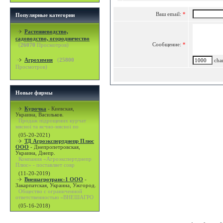
Ваш email:
*
Популярные категории
Растениеводство,
садоводство, огородничество
Сообщение:
*
(
26070
Просмотров)
Агрохимия
(
25800
char
Просмотров)
Новые фирмы
Курочка
-
Киевская,
Украина, Васильков.
Продаж підрощених курчат
мясної та яєчно-мясної по
(05-20-2021)
ТД Агроэкспертднепр Плюс
ООО
-
Днепропетровская,
Украина, Днепр.
Компания «Агроэкспертднепр
Плюс» - поставляет совр
(11-20-2019)
Внешагротранс-1 ООО
-
Закарпатская, Украина, Ужгород.
Общество с ограниченной
ответственностью «ВНЕШАГРО
(05-16-2018)