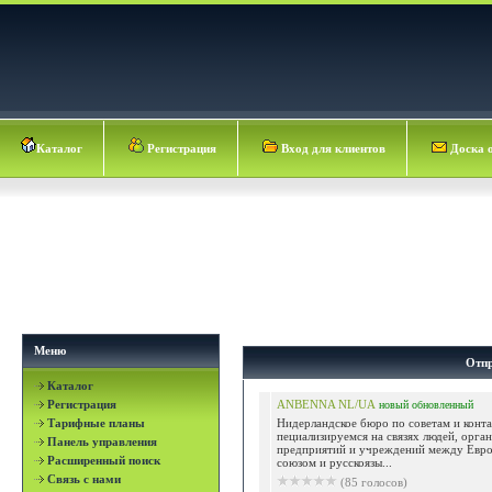
Каталог
Регистрация
Вход для клиентов
Доска 
Меню
Отпр
Каталог
Регистрация
ANBENNA NL/UA
новый
обновленный
Тарифные планы
Hидерландское бюро по советам и конта
пециализируемся на связях людей, орган
Панель управления
предприятий и учреждений между Евр
Расширенный поиск
союзом и русскоязы...
Связь с нами
(85 голосов)