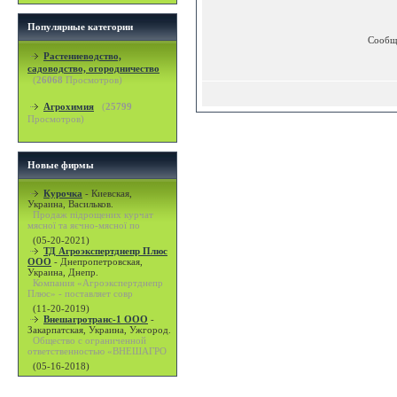
Популярные категории
Сообщ
Растениеводство,
садоводство, огородничество
(
26068
Просмотров)
Агрохимия
(
25799
Просмотров)
Новые фирмы
Курочка
-
Киевская,
Украина, Васильков.
Продаж підрощених курчат
мясної та яєчно-мясної по
(05-20-2021)
ТД Агроэкспертднепр Плюс
ООО
-
Днепропетровская,
Украина, Днепр.
Компания «Агроэкспертднепр
Плюс» - поставляет совр
(11-20-2019)
Внешагротранс-1 ООО
-
Закарпатская, Украина, Ужгород.
Общество с ограниченной
ответственностью «ВНЕШАГРО
(05-16-2018)