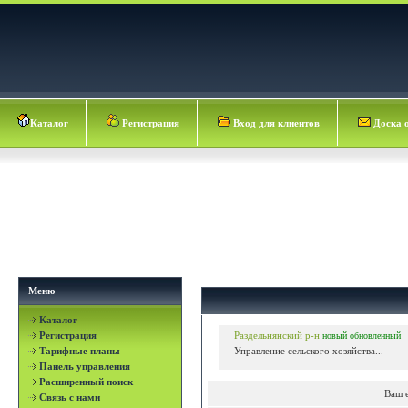
Каталог
Регистрация
Вход для клиентов
Доска 
Меню
Каталог
Регистрация
Раздельнянский р-н
новый
обновленный
Тарифные планы
Управление сельского хозяйства...
Панель управления
Расширенный поиск
Ваш 
Связь с нами