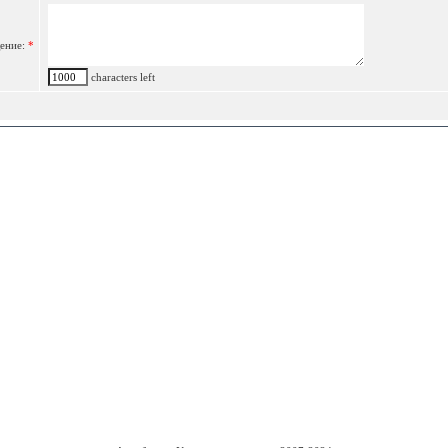
ение:
*
characters left