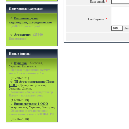
Ваш email:
*
Популярные категории
Растениеводство,
Сообщение:
*
садоводство, огородничество
(
26070
Просмотров)
char
Агрохимия
(
25800
Просмотров)
Новые фирмы
Курочка
-
Киевская,
Украина, Васильков.
Продаж підрощених курчат
мясної та яєчно-мясної по
(05-20-2021)
ТД Агроэкспертднепр Плюс
ООО
-
Днепропетровская,
Украина, Днепр.
Компания «Агроэкспертднепр
Плюс» - поставляет совр
(11-20-2019)
Внешагротранс-1 ООО
-
Закарпатская, Украина, Ужгород.
Общество с ограниченной
ответственностью «ВНЕШАГРО
(05-16-2018)