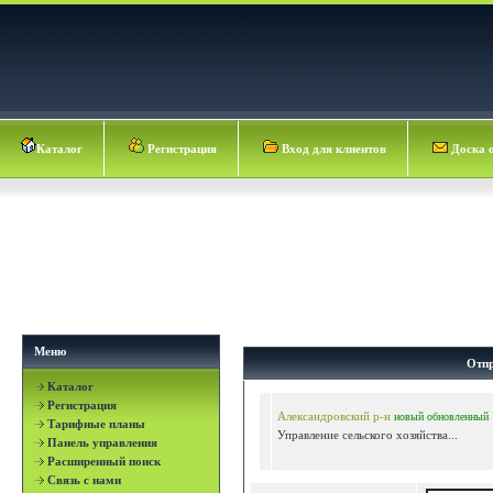
Каталог
Регистрация
Вход для клиентов
Доска 
Меню
Отпр
Каталог
Регистрация
Александровский р-н
новый
обновленный
Тарифные планы
Управление сельского хозяйства...
Панель управления
Расширенный поиск
Связь с нами