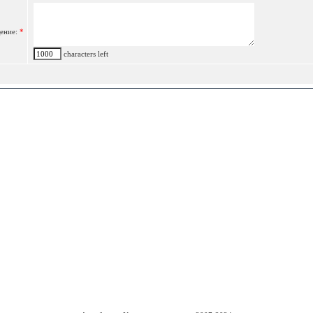
ение:
*
characters left