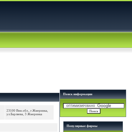
Поиск информации
23100 Вин.обл., г.Жмеринка,
ул.Барляева, 3 Жмеринка
Популярные фирмы