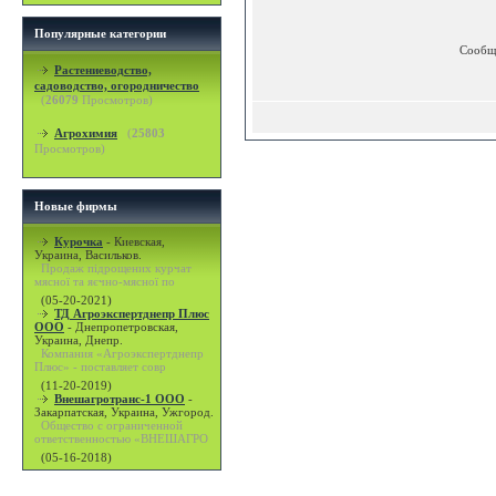
Популярные категории
Сообщ
Растениеводство,
садоводство, огородничество
(
26079
Просмотров)
Агрохимия
(
25803
Просмотров)
Новые фирмы
Курочка
-
Киевская,
Украина, Васильков.
Продаж підрощених курчат
мясної та яєчно-мясної по
(05-20-2021)
ТД Агроэкспертднепр Плюс
ООО
-
Днепропетровская,
Украина, Днепр.
Компания «Агроэкспертднепр
Плюс» - поставляет совр
(11-20-2019)
Внешагротранс-1 ООО
-
Закарпатская, Украина, Ужгород.
Общество с ограниченной
ответственностью «ВНЕШАГРО
(05-16-2018)