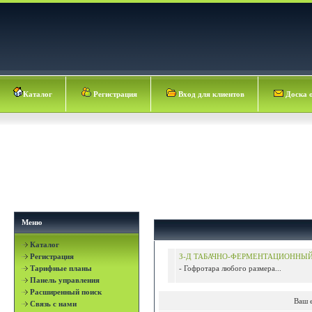
Каталог
Регистрация
Вход для клиентов
Доска 
Меню
Каталог
Регистрация
З-Д ТАБАЧНО-ФЕРМЕНТАЦИОННЫ
Тарифные планы
- Гофротара любого размера...
Панель управления
Расширенный поиск
Ваш 
Связь с нами