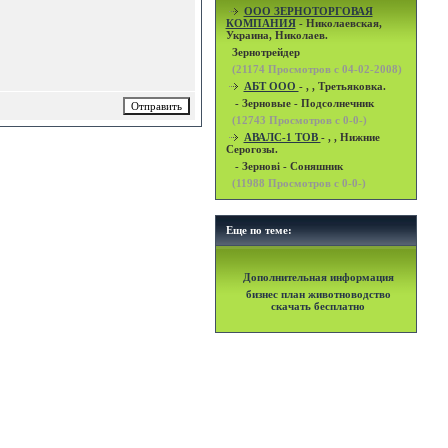
OOO ЗЕРНОТОРГОВАЯ
КОМПАНИЯ
- Николаевская,
Украина, Николаев.
Зернотрейдер
(
21174
Просмотров с 04-02-2008)
АБТ ООО
- , , Третьяковка.
- Зерновые - Подсолнечник
(
12743
Просмотров с 0-0-)
АВАЛС-1 ТОВ
- , , Нижние
Серогозы.
- Зернові - Соняшник
(
11988
Просмотров с 0-0-)
Еще по теме:
Дополнительная информация
бизнес план животноводство
скачать бесплатно