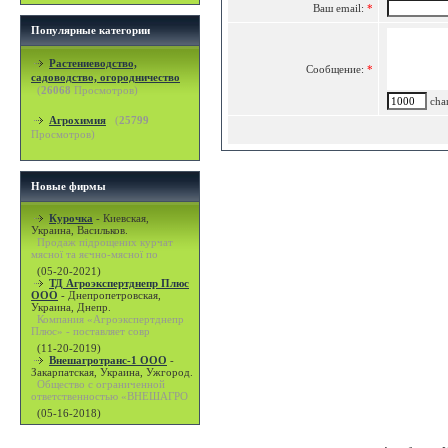
Ваш email:
*
Популярные категории
Растениеводство,
Сообщение:
*
садоводство, огородничество
(
26068
Просмотров)
char
Агрохимия
(
25799
Просмотров)
Новые фирмы
Курочка
-
Киевская,
Украина, Васильков.
Продаж підрощених курчат
мясної та яєчно-мясної по
(05-20-2021)
ТД Агроэкспертднепр Плюс
ООО
-
Днепропетровская,
Украина, Днепр.
Компания «Агроэкспертднепр
Плюс» - поставляет совр
(11-20-2019)
Внешагротранс-1 ООО
-
Закарпатская, Украина, Ужгород.
Общество с ограниченной
ответственностью «ВНЕШАГРО
(05-16-2018)