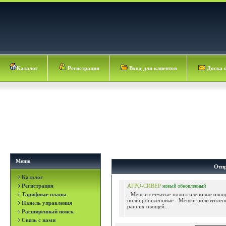
Каталог
Регистрация
Вход для клиентов
Доска 
Меню
Отпр
Каталог
Регистрация
АГРО-СИВЕР
новый
обновленный
Тарифные планы
- Мешки сетчатые полиэтиленовые ово
полипропиленовые - Мешки полиэтилен
Панель управления
ранних овощей...
Расширенный поиск
Связь с нами