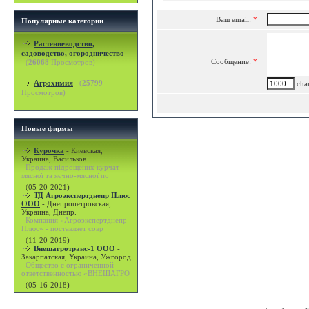
Ваш email:
*
Популярные категории
Растениеводство,
садоводство, огородничество
Сообщение:
*
(
26068
Просмотров)
Агрохимия
(
25799
char
Просмотров)
Новые фирмы
Курочка
-
Киевская,
Украина, Васильков.
Продаж підрощених курчат
мясної та яєчно-мясної по
(05-20-2021)
ТД Агроэкспертднепр Плюс
ООО
-
Днепропетровская,
Украина, Днепр.
Компания «Агроэкспертднепр
Плюс» - поставляет совр
(11-20-2019)
Внешагротранс-1 ООО
-
Закарпатская, Украина, Ужгород.
Общество с ограниченной
ответственностью «ВНЕШАГРО
(05-16-2018)