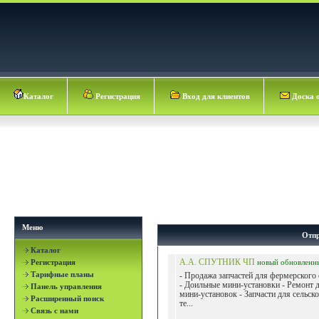
Каталог
Регистрация
Вход для клиентов
Доска 
Меню
Отпр
Каталог
Регистрация
А.А. СПУТНИК ЧП
новый
обновленн
Тарифные планы
- Продажа запчастей для фермерского
- Доильные мини-установки - Ремонт 
Панель управления
мини-установок - Запчасти для сельск
Расширенный поиск
те...
Связь с нами