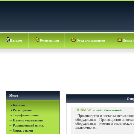
Каталог
Регистрация
Вход для клиентов
Доска 
Меню
Отпр
Каталог
Регистрация
HURMAK
новый
обновленный
Тарифные планы
- Производство и поставка мельнично
оборудования - Производство и поста
Панель управления
оборудования - Ремонт и техническое
Расширенный поиск
мельничного...
Связь с нами