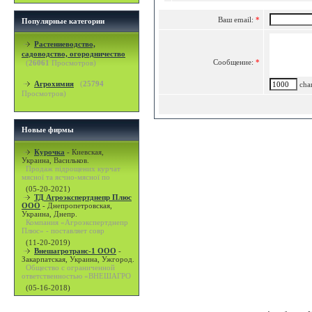
Ваш email:
*
Популярные категории
Растениеводство,
садоводство, огородничество
Сообщение:
*
(
26061
Просмотров)
Агрохимия
(
25794
char
Просмотров)
Новые фирмы
Курочка
-
Киевская,
Украина, Васильков.
Продаж підрощених курчат
мясної та яєчно-мясної по
(05-20-2021)
ТД Агроэкспертднепр Плюс
ООО
-
Днепропетровская,
Украина, Днепр.
Компания «Агроэкспертднепр
Плюс» - поставляет совр
(11-20-2019)
Внешагротранс-1 ООО
-
Закарпатская, Украина, Ужгород.
Общество с ограниченной
ответственностью «ВНЕШАГРО
(05-16-2018)