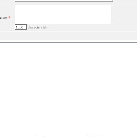
ение:
*
characters left