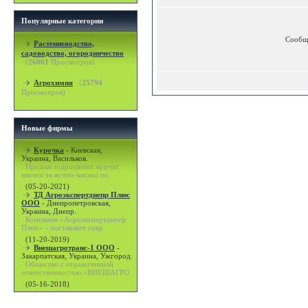
Популярные категории
Сообщ
Растениеводство,
садоводство, огородничество
(
26061
Просмотров)
Агрохимия
(
25794
Просмотров)
Новые фирмы
Курочка
-
Киевская,
Украина, Васильков.
Продаж підрощених курчат
мясної та яєчно-мясної по
(05-20-2021)
ТД Агроэкспертднепр Плюс
ООО
-
Днепропетровская,
Украина, Днепр.
Компания «Агроэкспертднепр
Плюс» - поставляет совр
(11-20-2019)
Внешагротранс-1 ООО
-
Закарпатская, Украина, Ужгород.
Общество с ограниченной
ответственностью «ВНЕШАГРО
(05-16-2018)