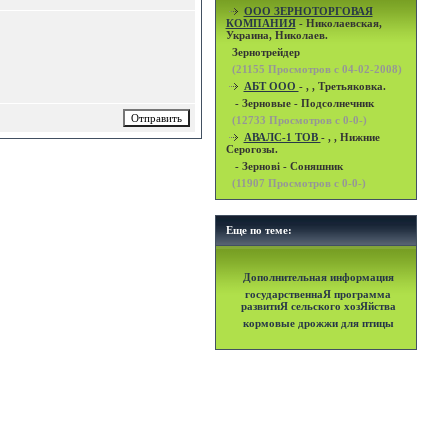
OOO ЗЕРНОТОРГОВАЯ
КОМПАНИЯ
- Николаевская,
Украина, Николаев.
Зернотрейдер
(
21155
Просмотров с 04-02-2008)
АБТ ООО
- , , Третьяковка.
- Зерновые - Подсолнечник
(
12733
Просмотров с 0-0-)
АВАЛС-1 ТОВ
- , , Нижние
Серогозы.
- Зернові - Соняшник
(
11907
Просмотров с 0-0-)
Еще по теме:
Дополнительная информация
государственнаЯ программа
развитиЯ сельского хозЯйства
кормовые дрожжи для птицы