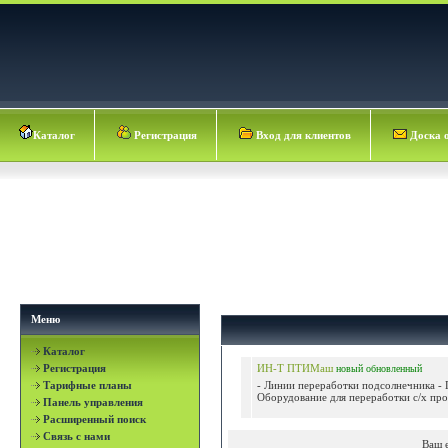
Каталог
Регистрация
Вход для клиентов
Доска 
Меню
Каталог
Регистрация
ИН-Т ПТИМаш
новый
обновленный
Тарифные планы
- Линии переработки подсолнечника -
Оборудование для переработки с/х про
Панель управления
Расширенный поиск
Связь с нами
Ваш 