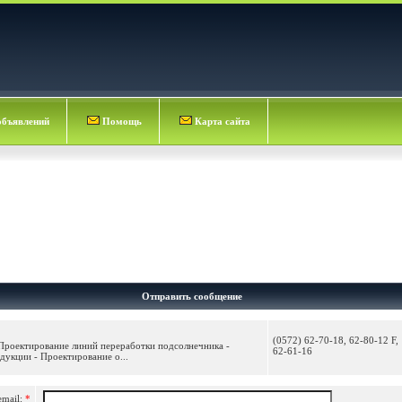
объявлений
Помощь
Карта сайта
Отправить сообщение
(0572) 62-70-18, 62-80-12 F,
 Проектирование линий переработки подсолнечника -
62-61-16
дукции - Проектирование о...
email:
*