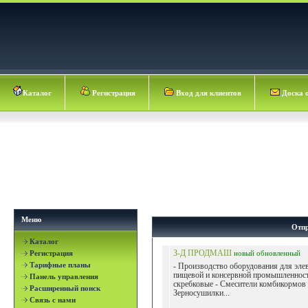
Каталог
Регистрация
Вход для клиентов
Доска 
Меню
Отпр
Каталог
Регистрация
З-Д ПРОДМАШ
новый
обновленный
Тарифные планы
- Производство оборудования для эле
пищевой и консервной промышленност
Панель управления
скребковые - Смесители комбикормов 
Расширенный поиск
Зерносушилки...
Связь с нами