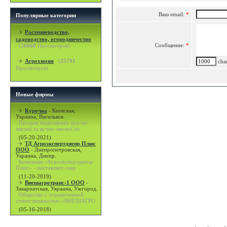
Ваш email:
*
Популярные категории
Растениеводство,
садоводство, огородничество
Сообщение:
*
(
26060
Просмотров)
Агрохимия
(
25791
char
Просмотров)
Новые фирмы
Курочка
-
Киевская,
Украина, Васильков.
Продаж підрощених курчат
мясної та яєчно-мясної по
(05-20-2021)
ТД Агроэкспертднепр Плюс
ООО
-
Днепропетровская,
Украина, Днепр.
Компания «Агроэкспертднепр
Плюс» - поставляет совр
(11-20-2019)
Внешагротранс-1 ООО
-
Закарпатская, Украина, Ужгород.
Общество с ограниченной
ответственностью «ВНЕШАГРО
(05-16-2018)