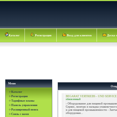
Каталог
Регистрация
Вход для клиентов
Доска 
Меню
Отпр
Каталог
Регистрация
BEGARAT VERTRIEBS - UND SERVIC
обновленный
Тарифные планы
- Оборудование для пищевой промышле
Панель управления
Сервис, монтаж и наладка упаковочног
Расширенный поиск
и для пищевой промышленности - Запча
оборудован...
Связь с нами