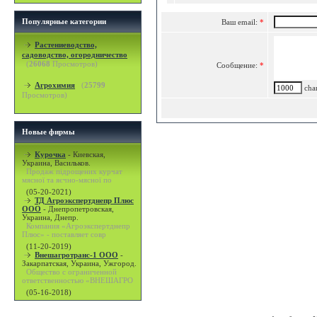
Популярные категории
Ваш email:
*
Растениеводство,
садоводство, огородничество
(
26068
Просмотров)
Сообщение:
*
Агрохимия
(
25799
char
Просмотров)
Новые фирмы
Курочка
-
Киевская,
Украина, Васильков.
Продаж підрощених курчат
мясної та яєчно-мясної по
(05-20-2021)
ТД Агроэкспертднепр Плюс
ООО
-
Днепропетровская,
Украина, Днепр.
Компания «Агроэкспертднепр
Плюс» - поставляет совр
(11-20-2019)
Внешагротранс-1 ООО
-
Закарпатская, Украина, Ужгород.
Общество с ограниченной
ответственностью «ВНЕШАГРО
(05-16-2018)