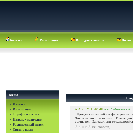
Каталог
Регистрация
Вход для клиентов
Доска 
Меню
Отпр
Каталог
Регистрация
А.А. СПУТНИК ЧП
новый
обновленный
Тарифные планы
- Продажа запчастей для фермерского о
Доильные мини-установки - Ремонт до
Панель управления
установок - Запчасти для сельскохозяйст
Расширенный поиск
(63 голосов)
Связь с нами