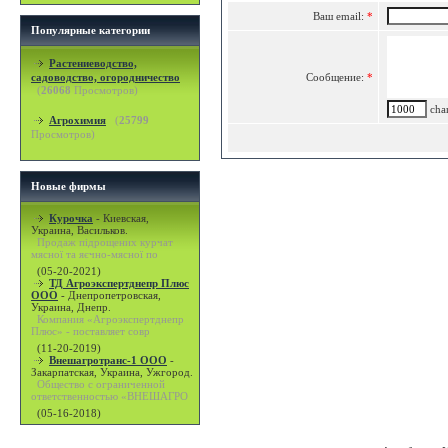
Ваш email:
*
Популярные категории
Растениеводство,
садоводство, огородничество
Сообщение:
*
(
26068
Просмотров)
char
Агрохимия
(
25799
Просмотров)
Новые фирмы
Курочка
-
Киевская,
Украина, Васильков.
Продаж підрощених курчат
мясної та яєчно-мясної по
(05-20-2021)
ТД Агроэкспертднепр Плюс
ООО
-
Днепропетровская,
Украина, Днепр.
Компания «Агроэкспертднепр
Плюс» - поставляет совр
(11-20-2019)
Внешагротранс-1 ООО
-
Закарпатская, Украина, Ужгород.
Общество с ограниченной
ответственностью «ВНЕШАГРО
(05-16-2018)