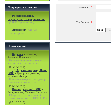
Ваш email:
*
Популярные категории
Растениеводство,
садоводство, огородничество
(
26063
Просмотров)
Сообщение:
*
Агрохимия
(
25795
char
Просмотров)
Новые фирмы
Курочка
-
Киевская,
Украина, Васильков.
Продаж підрощених курчат
мясної та яєчно-мясної по
(05-20-2021)
ТД Агроэкспертднепр Плюс
ООО
-
Днепропетровская,
Украина, Днепр.
Компания «Агроэкспертднепр
Плюс» - поставляет совр
(11-20-2019)
Внешагротранс-1 ООО
-
Закарпатская, Украина, Ужгород.
Общество с ограниченной
ответственностью «ВНЕШАГРО
(05-16-2018)