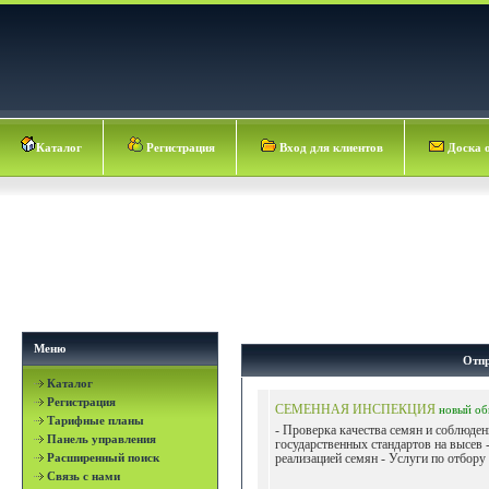
Каталог
Регистрация
Вход для клиентов
Доска 
Меню
Отпр
Каталог
Регистрация
СЕМЕННАЯ ИНСПЕКЦИЯ
новый
об
Тарифные планы
- Проверка качества семян и соблюден
Панель управления
государственных стандартов на высев 
Расширенный поиск
реализацией семян - Услуги по отбору 
Связь с нами