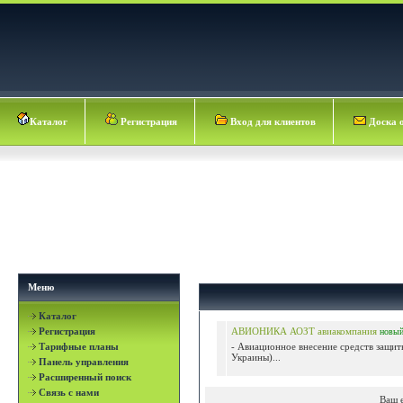
Каталог
Регистрация
Вход для клиентов
Доска 
Меню
Каталог
Регистрация
АВИОНИКА АОЗТ авиакомпания
новы
Тарифные планы
- Авиационное внесение средств защит
Украины)...
Панель управления
Расширенный поиск
Связь с нами
Ваш 