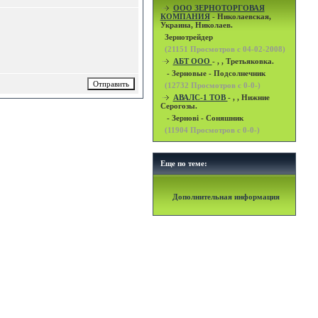
OOO ЗЕРНОТОРГОВАЯ
КОМПАНИЯ
- Николаевская,
Украина, Николаев.
Зернотрейдер
(
21151
Просмотров с 04-02-2008)
АБТ ООО
- , , Третьяковка.
- Зерновые - Подсолнечник
(
12732
Просмотров с 0-0-)
АВАЛС-1 ТОВ
- , , Нижние
Серогозы.
- Зернові - Соняшник
(
11904
Просмотров с 0-0-)
Еще по теме:
Дополнительная информация