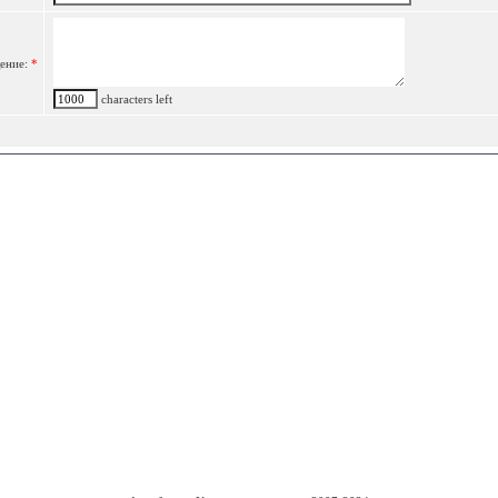
ение:
*
characters left