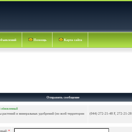
объявлений
Помощь
Карта сайта
Отправить сообщение
й
обновленный
ы растений и минеральных удобрений (по всей территории
(044) 272-21-48 F, 272-21-28
email:
*