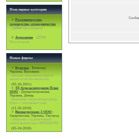
Популярные категории
Сообщ
Растениеводство,
садоводство, огородничество
(
26060
Просмотров)
Агрохимия
(
25791
Просмотров)
Новые фирмы
Курочка
-
Киевская,
Украина, Васильков.
Продаж підрощених курчат
мясної та яєчно-мясної по
(05-20-2021)
ТД Агроэкспертднепр Плюс
ООО
-
Днепропетровская,
Украина, Днепр.
Компания «Агроэкспертднепр
Плюс» - поставляет совр
(11-20-2019)
Внешагротранс-1 ООО
-
Закарпатская, Украина, Ужгород.
Общество с ограниченной
ответственностью «ВНЕШАГРО
(05-16-2018)