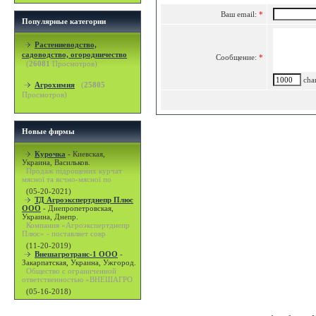
Ваш email:
*
Популярные категории
Растениеводство,
садоводство, огородничество
Сообщение:
*
(
26081
Просмотров)
char
Агрохимия
(
25805
Просмотров)
Новые фирмы
Курочка
-
Киевская,
Украина, Васильков.
Продаж підрощених курчат
мясної та яєчно-мясної по
(05-20-2021)
ТД Агроэкспертднепр Плюс
ООО
-
Днепропетровская,
Украина, Днепр.
Компания «Агроэкспертднепр
Плюс» - поставляет совр
(11-20-2019)
Внешагротранс-1 ООО
-
Закарпатская, Украина, Ужгород.
Общество с ограниченной
ответственностью «ВНЕШАГРО
(05-16-2018)