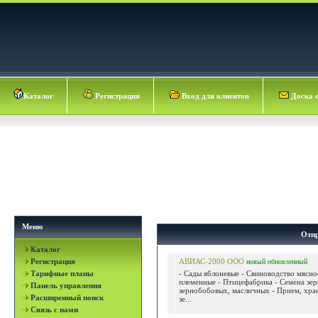
Каталог
Регистрация
Вход для клиентов
Доска 
Меню
Отпр
Каталог
Регистрация
АВИАС-2000 ООО
новый
обновленный
Тарифные планы
- Сады яблоневые - Свиноводство мясно
племенные - Птицефабрика - Семена зе
Панель управления
зернобобовых, масличных - Прием, хра
Расширенный поиск
зе...
Связь с нами