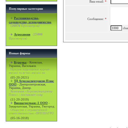
Ваш email:
*
Популярные категории
Растениеводство,
Сообщение:
*
садоводство, огородничество
(
26070
Просмотров)
char
Агрохимия
(
25800
Просмотров)
Новые фирмы
Курочка
-
Киевская,
Украина, Васильков.
Продаж підрощених курчат
мясної та яєчно-мясної по
(05-20-2021)
ТД Агроэкспертднепр Плюс
ООО
-
Днепропетровская,
Украина, Днепр.
Компания «Агроэкспертднепр
Плюс» - поставляет совр
(11-20-2019)
Внешагротранс-1 ООО
-
Закарпатская, Украина, Ужгород.
Общество с ограниченной
ответственностью «ВНЕШАГРО
(05-16-2018)