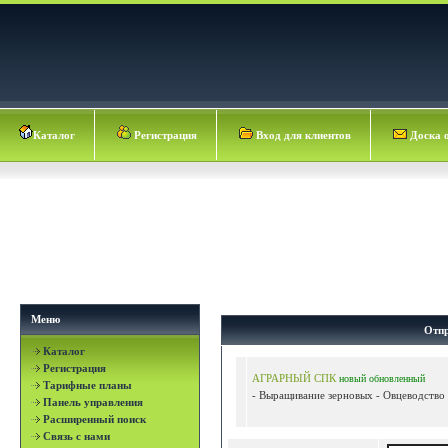
Каталог
Регистрация
Вход для клиентов
Доска 
Меню
Отпр
Каталог
Регистрация
АГРАРНЫЙ СПК
новый
обновленный
Тарифные планы
- Выращивание зерновых - Овцеводство 
Панель управления
Расширенный поиск
Связь с нами