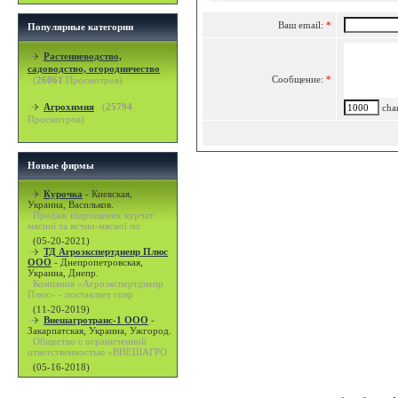
Ваш email:
*
Популярные категории
Растениеводство,
садоводство, огородничество
Сообщение:
*
(
26061
Просмотров)
Агрохимия
(
25794
char
Просмотров)
Новые фирмы
Курочка
-
Киевская,
Украина, Васильков.
Продаж підрощених курчат
мясної та яєчно-мясної по
(05-20-2021)
ТД Агроэкспертднепр Плюс
ООО
-
Днепропетровская,
Украина, Днепр.
Компания «Агроэкспертднепр
Плюс» - поставляет совр
(11-20-2019)
Внешагротранс-1 ООО
-
Закарпатская, Украина, Ужгород.
Общество с ограниченной
ответственностью «ВНЕШАГРО
(05-16-2018)