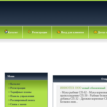
Каталог
Регистрация
Вход для клиентов
Доска 
Меню
Отпр
Каталог
Регистрация
ИННОТЕХ ООО
новый
обновленный
Тарифные планы
- Мука рыбная СП-62 - Мука кормова
происхождения СП-50 - Рыбная белко
Панель управления
добавка СП-32 - Дрожжи кормовые СП
Расширенный поиск
Белково-мин...
Связь с нами