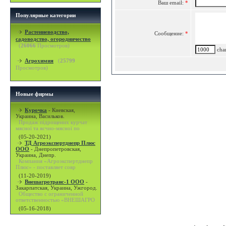
Ваш email:
*
Популярные категории
Растениеводство,
Сообщение:
*
садоводство, огородничество
(
26066
Просмотров)
char
Агрохимия
(
25799
Просмотров)
Новые фирмы
Курочка
-
Киевская,
Украина, Васильков.
Продаж підрощених курчат
мясної та яєчно-мясної по
(05-20-2021)
ТД Агроэкспертднепр Плюс
ООО
-
Днепропетровская,
Украина, Днепр.
Компания «Агроэкспертднепр
Плюс» - поставляет совр
(11-20-2019)
Внешагротранс-1 ООО
-
Закарпатская, Украина, Ужгород.
Общество с ограниченной
ответственностью «ВНЕШАГРО
(05-16-2018)