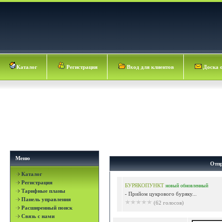
Каталог
Регистрация
Вход для клиентов
Доска 
Меню
Отпр
Каталог
Регистрация
БУРЯКОПУНКТ
новый
обновленный
Тарифные планы
- Прийом цукрового буряку...
Панель управления
(62 голосов)
Расширенный поиск
Связь с нами