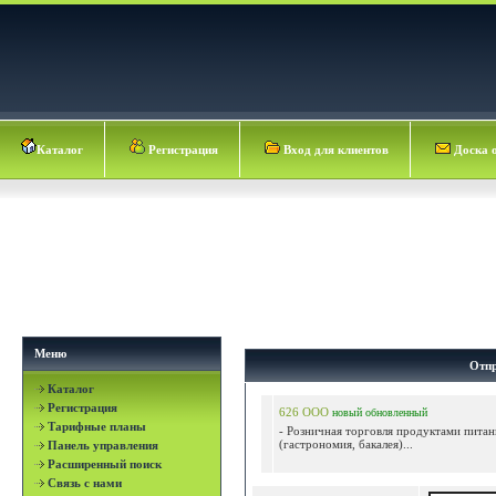
Каталог
Регистрация
Вход для клиентов
Доска 
Меню
Отпр
Каталог
Регистрация
626 ООО
новый
обновленный
Тарифные планы
- Розничная торговля продуктами питан
(гастрономия, бакалея)...
Панель управления
Расширенный поиск
Связь с нами