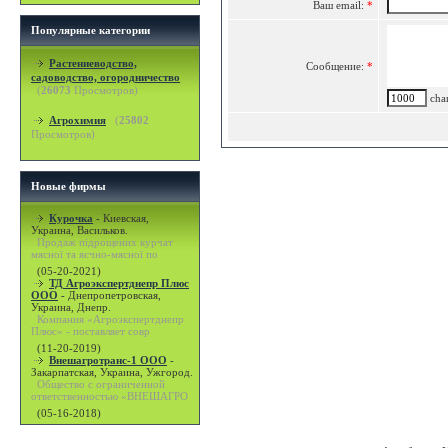
Ваш email:
*
Популярные категории
Растениеводство,
Сообщение:
*
садоводство, огородничество
(
26073
Просмотров)
char
Агрохимия
(
25802
Просмотров)
Новые фирмы
Курочка
-
Киевская,
Украина, Васильков.
Продаж підрощених курчат
мясної та яєчно-мясної по
(05-20-2021)
ТД Агроэкспертднепр Плюс
ООО
-
Днепропетровская,
Украина, Днепр.
Компания «Агроэкспертднепр
Плюс» - поставляет совр
(11-20-2019)
Внешагротранс-1 ООО
-
Закарпатская, Украина, Ужгород.
Общество с ограниченной
ответственностью «ВНЕШАГРО
(05-16-2018)