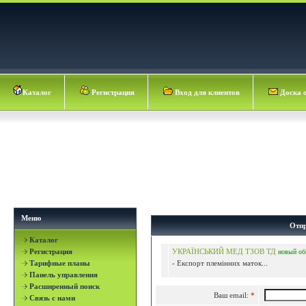
Каталог
Регистрация
Вход для клиентов
Доска 
Меню
Отпр
Каталог
Регистрация
УКРАЇНСЬКИЙ МЕД ТЗОВ ТД
новый
об
Тарифные планы
- Експорт племінних маток...
Панель управления
Расширенный поиск
Ваш email:
*
Связь с нами