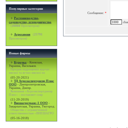
Популярные категории
Сообщение:
*
Растениеводство,
садоводство, огородничество
char
(
26060
Просмотров)
Агрохимия
(
25791
Просмотров)
Новые фирмы
Курочка
-
Киевская,
Украина, Васильков.
Продаж підрощених курчат
мясної та яєчно-мясної по
(05-20-2021)
ТД Агроэкспертднепр Плюс
ООО
-
Днепропетровская,
Украина, Днепр.
Компания «Агроэкспертднепр
Плюс» - поставляет совр
(11-20-2019)
Внешагротранс-1 ООО
-
Закарпатская, Украина, Ужгород.
Общество с ограниченной
ответственностью «ВНЕШАГРО
(05-16-2018)