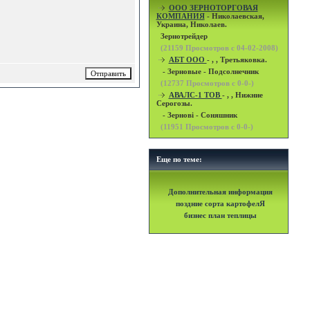
OOO ЗЕРНОТОРГОВАЯ
КОМПАНИЯ
- Николаевская,
Украина, Николаев.
Зернотрейдер
(
21159
Просмотров с 04-02-2008)
АБТ ООО
- , , Третьяковка.
- Зерновые - Подсолнечник
(
12737
Просмотров с 0-0-)
АВАЛС-1 ТОВ
- , , Нижние
Серогозы.
- Зернові - Соняшник
(
11951
Просмотров с 0-0-)
Еще по теме:
Дополнительная информация
поздние сорта картофелЯ
бизнес план теплицы