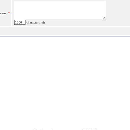
ение:
*
characters left