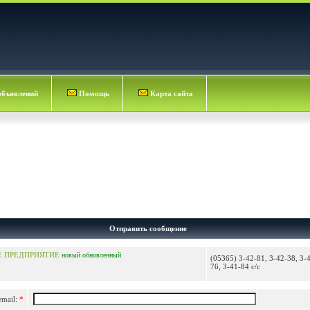
объявлений
Помощь
Карта сайта
Отправить сообщение
Е ПРЕДПРИЯТИЕ
новый
обновленный
(05365) 3-42-81, 3-42-38, 3-
76, 3-41-84 с/с
email:
*