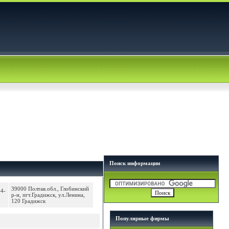
Поиск информации
39000 Полтав.обл., Глобинский
44-
р-н, пгт.Градижск, ул.Ленина,
120 Градижск
Популярные фирмы