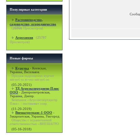
Популярные категории
Сообщ
Растениеводство,
садоводство, огородничество
(
26066
Просмотров)
Агрохимия
(
25797
Просмотров)
Новые фирмы
Курочка
-
Киевская,
Украина, Васильков.
Продаж підрощених курчат
мясної та яєчно-мясної по
(05-20-2021)
ТД Агроэкспертднепр Плюс
ООО
-
Днепропетровская,
Украина, Днепр.
Компания «Агроэкспертднепр
Плюс» - поставляет совр
(11-20-2019)
Внешагротранс-1 ООО
-
Закарпатская, Украина, Ужгород.
Общество с ограниченной
ответственностью «ВНЕШАГРО
(05-16-2018)