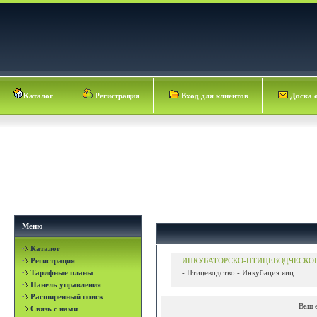
Каталог
Регистрация
Вход для клиентов
Доска 
Меню
Каталог
Регистрация
ИНКУБАТОРСКО-ПТИЦЕВОДЧЕСКО
Тарифные планы
- Птицеводство - Инкубация яиц...
Панель управления
Расширенный поиск
Ваш 
Связь с нами