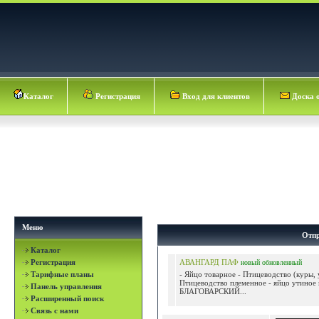
Каталог
Регистрация
Вход для клиентов
Доска 
Меню
Отпр
Каталог
Регистрация
АВАНГАРД ПАФ
новый
обновленный
Тарифные планы
- Яйцо товарное - Птицеводство (куры, 
Птицеводство племенное - яйцо утиное 
Панель управления
БЛАГОВАРСКИЙ...
Расширенный поиск
Связь с нами