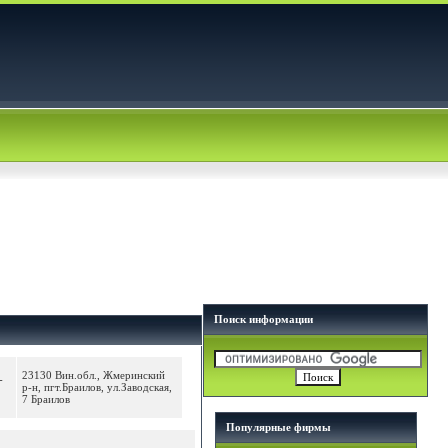
Поиск информации
23130 Вин.обл., Жмеринский
-
р-н, пгт.Браилов, ул.Заводская,
7 Браилов
Популярные фирмы