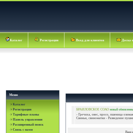
Каталог
Регистрация
Вход для клиентов
Доска 
Меню
Каталог
Регистрация
БРАИЛОВСКОЕ СОАО
новый
обновленн
Тарифные планы
- Гречиха, овес, просо, пшеница озимая
Свиньи, свиноматки - Разведение пушн
Панель управления
Расширенный поиск
Связь с нами
Ваш 