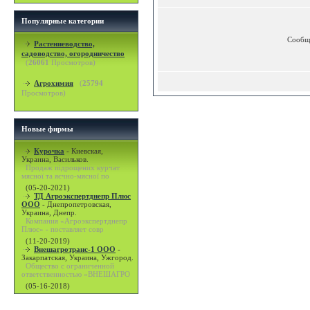
Популярные категории
Сообщ
Растениеводство,
садоводство, огородничество
(
26061
Просмотров)
Агрохимия
(
25794
Просмотров)
Новые фирмы
Курочка
-
Киевская,
Украина, Васильков.
Продаж підрощених курчат
мясної та яєчно-мясної по
(05-20-2021)
ТД Агроэкспертднепр Плюс
ООО
-
Днепропетровская,
Украина, Днепр.
Компания «Агроэкспертднепр
Плюс» - поставляет совр
(11-20-2019)
Внешагротранс-1 ООО
-
Закарпатская, Украина, Ужгород.
Общество с ограниченной
ответственностью «ВНЕШАГРО
(05-16-2018)