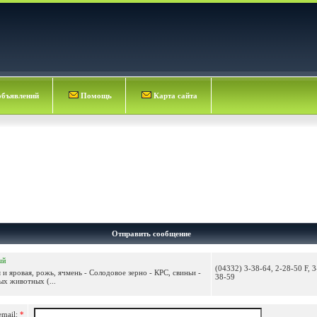
объявлений
Помощь
Карта сайта
Отправить сообщение
ый
(04332) 3-38-64, 2-28-50 F, 3
 и яровая, рожь, ячмень - Солодовое зерно - КРС, свиньи -
38-59
ых животных (...
email:
*