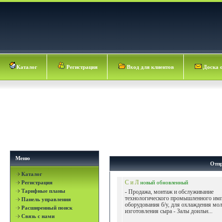
Каталог
Регистрация
Вход для клиентов
Доска 
Меню
Отпр
Каталог
Регистрация
С и Л
новый
обновленный
Тарифные планы
- Продажа, монтаж и обслуживание
технологического промышленного им
Панель управления
оборудования б/у, для охлаждения мол
Расширенный поиск
изготовления сыра - Залы доильн...
Связь с нами