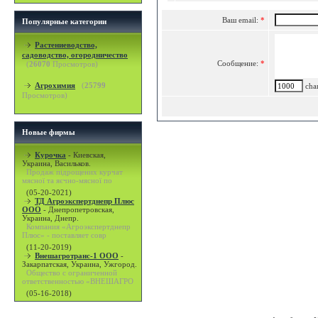
Ваш email:
*
Популярные категории
Растениеводство,
садоводство, огородничество
Сообщение:
*
(
26070
Просмотров)
Агрохимия
(
25799
char
Просмотров)
Новые фирмы
Курочка
-
Киевская,
Украина, Васильков.
Продаж підрощених курчат
мясної та яєчно-мясної по
(05-20-2021)
ТД Агроэкспертднепр Плюс
ООО
-
Днепропетровская,
Украина, Днепр.
Компания «Агроэкспертднепр
Плюс» - поставляет совр
(11-20-2019)
Внешагротранс-1 ООО
-
Закарпатская, Украина, Ужгород.
Общество с ограниченной
ответственностью «ВНЕШАГРО
(05-16-2018)