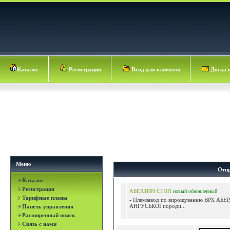
Каталог
Регистрация
Вход для клиентов
Доска 
Меню
Отпр
Каталог
Регистрация
АБЕРДИН СГПП
новый
обновленный
Тарифные планы
- Племзавод по вирощуванню ВРХ АБ
АНГУСЬКОЇ породи...
Панель управления
Расширенный поиск
Связь с нами