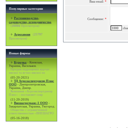
Ваш email:
*
Популярные категории
Растениеводство,
Сообщение:
*
садоводство, огородничество
(
26066
Просмотров)
char
Агрохимия
(
25797
Просмотров)
Новые фирмы
Курочка
-
Киевская,
Украина, Васильков.
Продаж підрощених курчат
мясної та яєчно-мясної по
(05-20-2021)
ТД Агроэкспертднепр Плюс
ООО
-
Днепропетровская,
Украина, Днепр.
Компания «Агроэкспертднепр
Плюс» - поставляет совр
(11-20-2019)
Внешагротранс-1 ООО
-
Закарпатская, Украина, Ужгород.
Общество с ограниченной
ответственностью «ВНЕШАГРО
(05-16-2018)