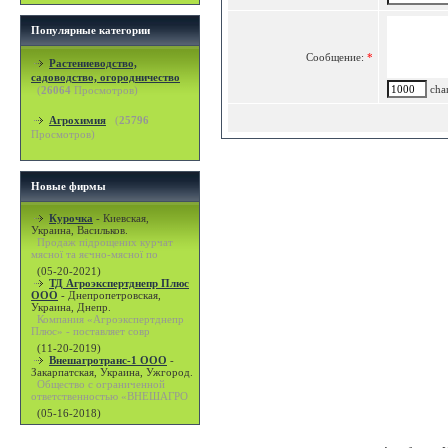
Популярные категории
Сообщение:
*
Растениеводство,
садоводство, огородничество
char
(
26064
Просмотров)
Агрохимия
(
25796
Просмотров)
Новые фирмы
Курочка
-
Киевская,
Украина, Васильков.
Продаж підрощених курчат
мясної та яєчно-мясної по
(05-20-2021)
ТД Агроэкспертднепр Плюс
ООО
-
Днепропетровская,
Украина, Днепр.
Компания «Агроэкспертднепр
Плюс» - поставляет совр
(11-20-2019)
Внешагротранс-1 ООО
-
Закарпатская, Украина, Ужгород.
Общество с ограниченной
ответственностью «ВНЕШАГРО
(05-16-2018)