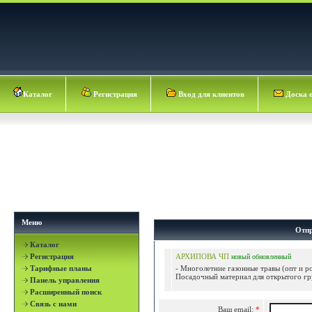
Каталог
Регистрация
Вход для клиентов
Доска 
Меню
Отпр
Каталог
Регистрация
АРХИПОВА ЧП
новый
обновленный
Тарифные планы
- Многолетние газонные травы (опт и ро
Посадочный материал для открытого гру
Панель управления
Расширенный поиск
Связь с нами
Ваш email:
*