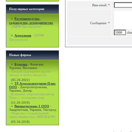
Ваш email:
*
Популярные категории
Растениеводство,
садоводство, огородничество
Сообщение:
*
(
26070
Просмотров)
char
Агрохимия
(
25799
Просмотров)
Новые фирмы
Курочка
-
Киевская,
Украина, Васильков.
Продаж підрощених курчат
мясної та яєчно-мясної по
(05-20-2021)
ТД Агроэкспертднепр Плюс
ООО
-
Днепропетровская,
Украина, Днепр.
Компания «Агроэкспертднепр
Плюс» - поставляет совр
(11-20-2019)
Внешагротранс-1 ООО
-
Закарпатская, Украина, Ужгород.
Общество с ограниченной
ответственностью «ВНЕШАГРО
(05-16-2018)