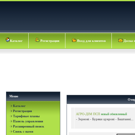
Каталог
Регистрация
Вход для клиентов
Доска 
Меню
Отпр
Каталог
Регистрация
АГРО-ДІМ ПСП
новый
обновленный
Тарифные планы
- Зернові - Буряки цукрові - Баштанні...
Панель управления
Расширенный поиск
Связь с нами