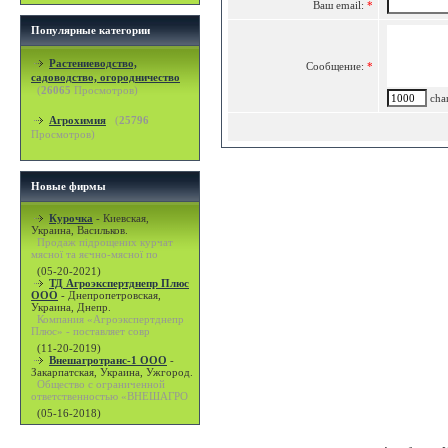
Ваш email:
*
Популярные категории
Растениеводство,
Сообщение:
*
садоводство, огородничество
(
26065
Просмотров)
char
Агрохимия
(
25796
Просмотров)
Новые фирмы
Курочка
-
Киевская,
Украина, Васильков.
Продаж підрощених курчат
мясної та яєчно-мясної по
(05-20-2021)
ТД Агроэкспертднепр Плюс
ООО
-
Днепропетровская,
Украина, Днепр.
Компания «Агроэкспертднепр
Плюс» - поставляет совр
(11-20-2019)
Внешагротранс-1 ООО
-
Закарпатская, Украина, Ужгород.
Общество с ограниченной
ответственностью «ВНЕШАГРО
(05-16-2018)