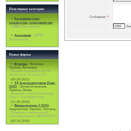
Популярные категории
Сообщение:
*
Растениеводство,
садоводство, огородничество
char
(
26063
Просмотров)
Агрохимия
(
25795
Просмотров)
Новые фирмы
Курочка
-
Киевская,
Украина, Васильков.
Продаж підрощених курчат
мясної та яєчно-мясної по
(05-20-2021)
ТД Агроэкспертднепр Плюс
ООО
-
Днепропетровская,
Украина, Днепр.
Компания «Агроэкспертднепр
Плюс» - поставляет совр
(11-20-2019)
Внешагротранс-1 ООО
-
Закарпатская, Украина, Ужгород.
Общество с ограниченной
ответственностью «ВНЕШАГРО
(05-16-2018)