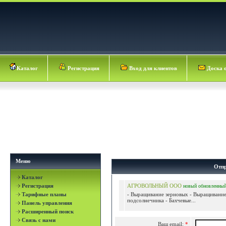
Каталог
Регистрация
Вход для клиентов
Доска 
Меню
Отпр
Каталог
Регистрация
АГРОВОЛЬНЫЙ ООО
новый
обновленны
Тарифные планы
- Выращивание зерновых - Выращивани
подсолнечника - Бахчевые...
Панель управления
Расширенный поиск
Связь с нами
Ваш email:
*