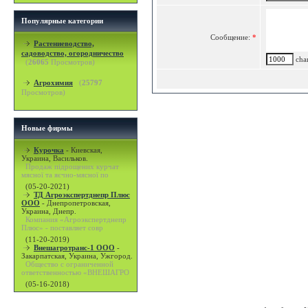
Популярные категории
Сообщение:
*
Растениеводство,
садоводство, огородничество
char
(
26065
Просмотров)
Агрохимия
(
25797
Просмотров)
Новые фирмы
Курочка
-
Киевская,
Украина, Васильков.
Продаж підрощених курчат
мясної та яєчно-мясної по
(05-20-2021)
ТД Агроэкспертднепр Плюс
ООО
-
Днепропетровская,
Украина, Днепр.
Компания «Агроэкспертднепр
Плюс» - поставляет совр
(11-20-2019)
Внешагротранс-1 ООО
-
Закарпатская, Украина, Ужгород.
Общество с ограниченной
ответственностью «ВНЕШАГРО
(05-16-2018)