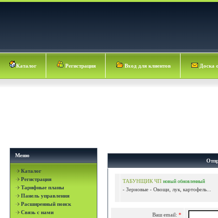
Каталог
Регистрация
Вход для клиентов
Доска 
Меню
Отпр
Каталог
Регистрация
ТАБУНЩИК ЧП
новый
обновленный
Тарифные планы
- Зерновые - Овощи, лук, картофель...
Панель управления
Расширенный поиск
Связь с нами
Ваш email:
*