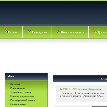
Каталог
Регистрация
Вход для клиентов
Доска 
Меню
Отпр
Каталог
Регистрация
КОММУНАР ОХ
новый
обновленный
Тарифные планы
- Зерновые - Семена многолетних трав 
открытого грунта - Разведение КРС...
Панель управления
Расширенный поиск
Связь с нами