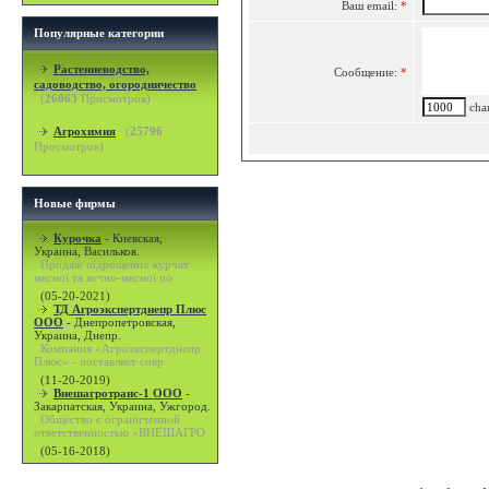
Ваш email:
*
Популярные категории
Растениеводство,
Сообщение:
*
садоводство, огородничество
(
26063
Просмотров)
char
Агрохимия
(
25796
Просмотров)
Новые фирмы
Курочка
-
Киевская,
Украина, Васильков.
Продаж підрощених курчат
мясної та яєчно-мясної по
(05-20-2021)
ТД Агроэкспертднепр Плюс
ООО
-
Днепропетровская,
Украина, Днепр.
Компания «Агроэкспертднепр
Плюс» - поставляет совр
(11-20-2019)
Внешагротранс-1 ООО
-
Закарпатская, Украина, Ужгород.
Общество с ограниченной
ответственностью «ВНЕШАГРО
(05-16-2018)