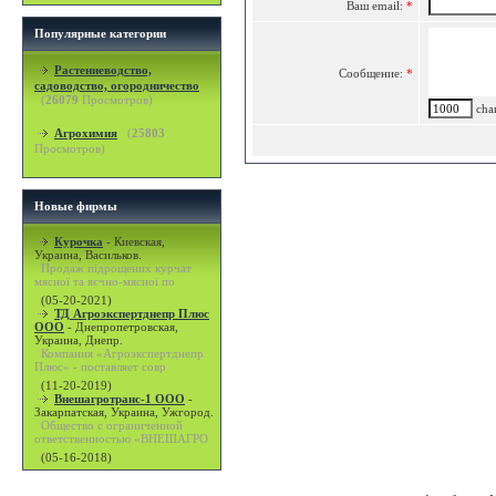
Ваш email:
*
Популярные категории
Растениеводство,
Сообщение:
*
садоводство, огородничество
(
26079
Просмотров)
char
Агрохимия
(
25803
Просмотров)
Новые фирмы
Курочка
-
Киевская,
Украина, Васильков.
Продаж підрощених курчат
мясної та яєчно-мясної по
(05-20-2021)
ТД Агроэкспертднепр Плюс
ООО
-
Днепропетровская,
Украина, Днепр.
Компания «Агроэкспертднепр
Плюс» - поставляет совр
(11-20-2019)
Внешагротранс-1 ООО
-
Закарпатская, Украина, Ужгород.
Общество с ограниченной
ответственностью «ВНЕШАГРО
(05-16-2018)