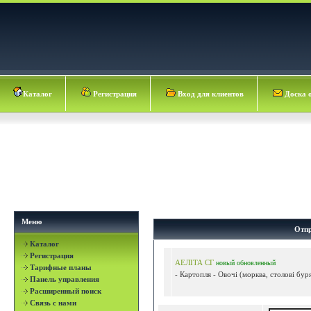
Каталог
Регистрация
Вход для клиентов
Доска 
Меню
Отпр
Каталог
Регистрация
АЕЛІТА СГ
новый
обновленный
Тарифные планы
- Картопля - Овочі (морква, столові буря
Панель управления
Расширенный поиск
Связь с нами