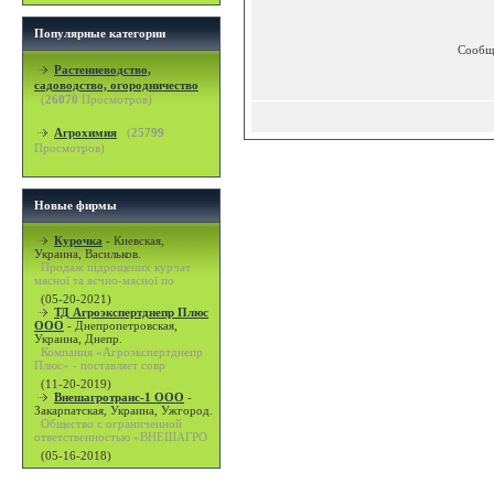
Популярные категории
Сообщ
Растениеводство,
садоводство, огородничество
(
26070
Просмотров)
Агрохимия
(
25799
Просмотров)
Новые фирмы
Курочка
-
Киевская,
Украина, Васильков.
Продаж підрощених курчат
мясної та яєчно-мясної по
(05-20-2021)
ТД Агроэкспертднепр Плюс
ООО
-
Днепропетровская,
Украина, Днепр.
Компания «Агроэкспертднепр
Плюс» - поставляет совр
(11-20-2019)
Внешагротранс-1 ООО
-
Закарпатская, Украина, Ужгород.
Общество с ограниченной
ответственностью «ВНЕШАГРО
(05-16-2018)