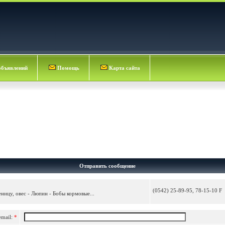
объявлений
Помощь
Карта сайта
Отправить сообщение
(0542) 25-89-95, 78-15-10 F
ницу, овес - Люпин - Бобы кормовые...
email:
*