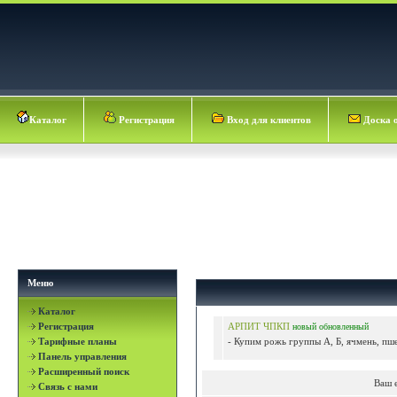
Каталог
Регистрация
Вход для клиентов
Доска 
Меню
Каталог
Регистрация
АРПИТ ЧПКП
новый
обновленный
Тарифные планы
- Купим рожь группы А, Б, ячмень, пше
Панель управления
Расширенный поиск
Ваш 
Связь с нами