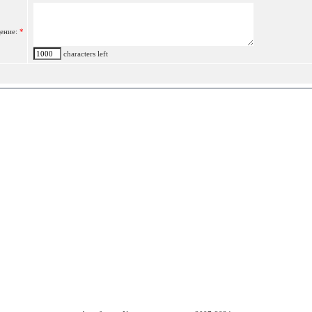
ение:
*
characters left