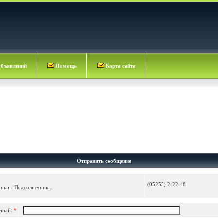
объявлений
Помощь
Карта сайта
Отправить сообщение
(05253) 2-22-48
иньи - Подсолнечник...
email:
*