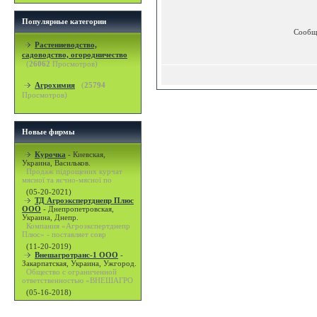
Популярные категории
Сообщ
Растениеводство,
садоводство, огородничество
(
26062
Просмотров)
Агрохимия
(
25794
Просмотров)
Новые фирмы
Курочка
-
Киевская,
Украина, Васильков.
Продаж підрощених курчат
мясної та яєчно-мясної по
(05-20-2021)
ТД Агроэкспертднепр Плюс
ООО
-
Днепропетровская,
Украина, Днепр.
Компания «Агроэкспертднепр
Плюс» - поставляет совр
(11-20-2019)
Внешагротранс-1 ООО
-
Закарпатская, Украина, Ужгород.
Общество с ограниченной
ответственностью «ВНЕШАГРО
(05-16-2018)