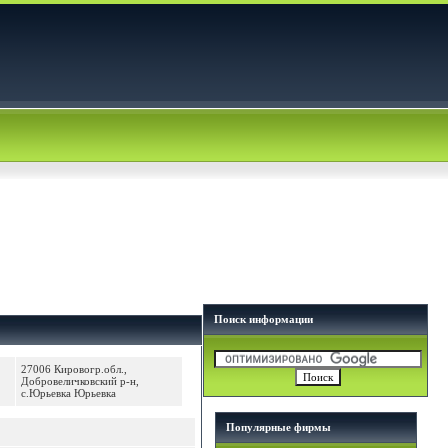
Поиск информации
27006 Кировогр.обл.,
Добровеличковский р-н,
с.Юрьевка Юрьевка
Популярные фирмы