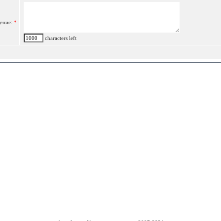
ение:
*
characters left