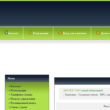
Каталог
Регистрация
Вход для клиентов
Доска 
Меню
Каталог
Регистрация
ДИАЛОГ ООО
новый
обновленный
Тарифные планы
- Зерновые - Сахарная свекла - КРС, св
Панель управления
Расширенный поиск
Ваш 
Связь с нами