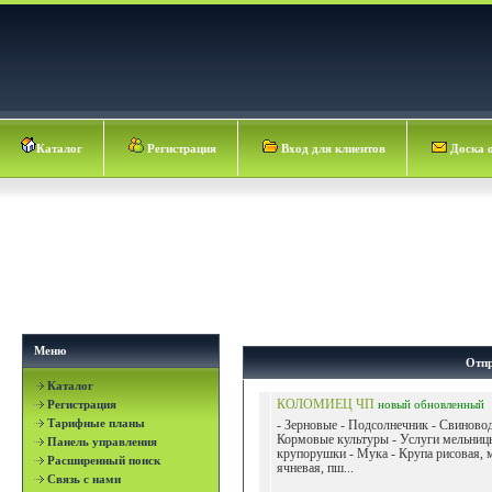
Каталог
Регистрация
Вход для клиентов
Доска 
Меню
Отпр
Каталог
Регистрация
КОЛОМИЕЦ ЧП
новый
обновленный
Тарифные планы
- Зерновые - Подсолнечник - Свиновод
Кормовые культуры - Услуги мельниц
Панель управления
крупорушки - Мука - Крупа рисовая, 
Расширенный поиск
ячневая, пш...
Связь с нами