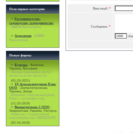
Ваш email:
*
Популярные категории
Растениеводство,
садоводство, огородничество
Сообщение:
*
(
26076
Просмотров)
Агрохимия
(
25803
char
Просмотров)
Новые фирмы
Курочка
-
Киевская,
Украина, Васильков.
Продаж підрощених курчат
мясної та яєчно-мясної по
(05-20-2021)
ТД Агроэкспертднепр Плюс
ООО
-
Днепропетровская,
Украина, Днепр.
Компания «Агроэкспертднепр
Плюс» - поставляет совр
(11-20-2019)
Внешагротранс-1 ООО
-
Закарпатская, Украина, Ужгород.
Общество с ограниченной
ответственностью «ВНЕШАГРО
(05-16-2018)