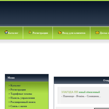
Каталог
Регистрация
Вход для клиентов
Доска 
Меню
Отпр
Каталог
Регистрация
ЗЛАГОДА ПП
новый
обновленный
Тарифные планы
- Пшениця - Ячмінь - Соняшник...
Панель управления
Расширенный поиск
Связь с нами