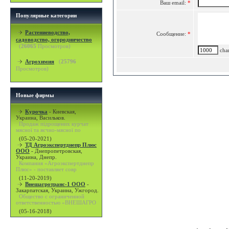
Ваш email:
*
Популярные категории
Растениеводство,
Сообщение:
*
садоводство, огородничество
(
26065
Просмотров)
char
Агрохимия
(
25796
Просмотров)
Новые фирмы
Курочка
-
Киевская,
Украина, Васильков.
Продаж підрощених курчат
мясної та яєчно-мясної по
(05-20-2021)
ТД Агроэкспертднепр Плюс
ООО
-
Днепропетровская,
Украина, Днепр.
Компания «Агроэкспертднепр
Плюс» - поставляет совр
(11-20-2019)
Внешагротранс-1 ООО
-
Закарпатская, Украина, Ужгород.
Общество с ограниченной
ответственностью «ВНЕШАГРО
(05-16-2018)